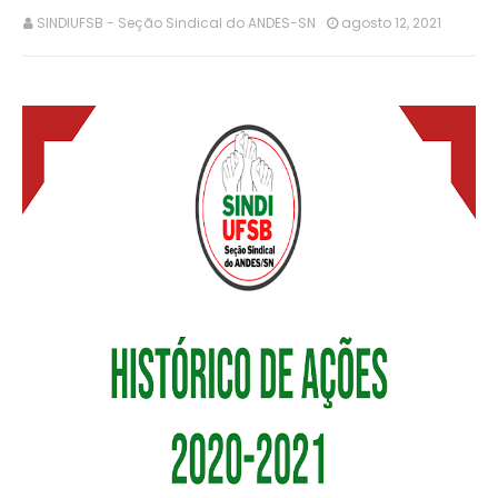
SINDIUFSB - Seção Sindical do ANDES-SN
agosto 12, 2021