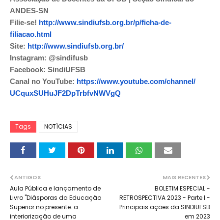
ANDES-SN
Filie-se!
http://www.
sindiufsb.org.br/p/ficha-de-
filiacao.html
Site:
http://www.sindiufsb.
org.br/
Instagram: @sindifusb
Facebook: SindiUFSB
Canal no YouTube:
https://www.youtube.
com/channel/
UCquxSUHuJF2DpTrbfvNWVgQ
Tags
NOTÍCIAS
ANTIGOS
MAIS RECENTES
Aula Pública e lançamento de
BOLETIM ESPECIAL -
Livro "Diásporas da Educação
RETROSPECTIVA 2023 - Parte I -
Superior no presente: a
Principais ações da SINDIUFSB
interiorização de uma
em 2023