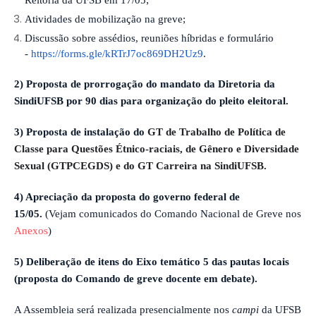
Reitoria da UFSB em 17/05;
Atividades de mobilização na greve;
Discussão sobre assédios, reuniões híbridas e formulário
-
https://forms.gle/
kRTrJ7oc869DH2Uz9
.
2)
Proposta de prorrogação do mandato da Diretoria da
SindiUFSB por 90 dias para organização do pleito eleitoral.
3)
Proposta de instalação do
GT de Trabalho de Política de
Classe para Questões Étnico-raciais, de Gênero e Diversidade
Sexual (GTPCEGDS) e do GT Carreira na SindiUFSB.
4) Apreciação da proposta do governo federal de
15/05.
(Vejam comunicados do Comando Nacional de Greve nos
Anexos
)
5)
Deliberação de itens do Eixo temático 5 das pautas locais
(proposta do Comando de greve docente em debate).
A Assembleia será realizada
presencialmente nos
campi
da UFSB