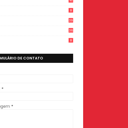
41
8
39
36
8
MULÁRIO DE CONTATO
l
*
agem
*