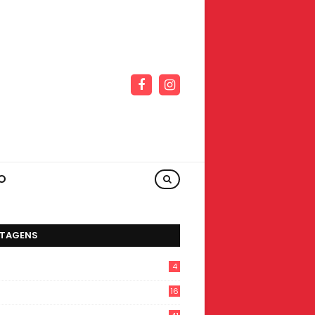
O
TAGENS
4
16